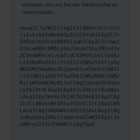
schicken, um uns bei der Fehlersuche zu
unterstützen:
ewogICJuYW1lIjogIk5ldHdvcmtFcnJv
ciIsCiAgImNvbmZpZyI6IHsKICAgICJt
ZXRob2QiOiAiR0VUIiwKICAgICJ1cmwi
OiAiaHR0cHM6Ly9hcGkueC5ha3MtcHJv
ZC5hdWRhcmlzLm5ldC92MS9jbGllbnRz
LzIyNzMvd2Vic2l0ZS12ZWhpY2xlcy8y
NDE0Mj9maWVsZD1pbnRlcm5hbE51bWJl
ciZ3ZWJzaXRlPTYwZDA1YWUyMGRlZmMz
MjljMTA4NjMzMiIsCiAgICAiaGVhZGVy
cyI6IHt9LAogICAgImJvZHkiOiBudWxs
LAogICAgImV4cGVjdCI6IHsKICAgICAg
InJlc3BvbnNlVHlwZSI6ICIiCiAgICB9
LAogICAgInRpbWVvdXQiOiAwLAogICAg
InByb2dyZXNzIjogbnVsbCwKICAgICJy
aXNreSI6IGZhbHNlCiAgfQp9