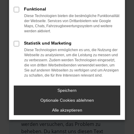
verhindern. Funktioniert die Seite in einem
anderen Browser oder in einem privaten
Funktional
Fenster?
Diese Technologien bieten die bestmögliche Funktionalität
der Webseite. Services von Drittanbietern wie Google
Starte dein Gerät neu.
Maps, Chats, Fahrzeugbewertungssystem und weitere
werden aktiviert.
Das kann manchmal helfen,
vorübergehende Probleme zu beheben.
Statistik und Marketing
Stelle sicher, dass dein Browser und dein
Diese Technologien ermöglichen es uns, die Nutzung der
Webseite zu analysieren, um die Leistung zu messen und
Betriebssystem auf dem neuesten Stand
zu verbessern. Zudem werden Technologien eingesetzt,
sind.
die von dritten Werbetreibenden verwendet werden, um
Veraltete Software birgt nicht nur ein
Sie auf anderen Webseiten zu verfolgen und um Anzeigen
zu schalten, die für Ihre Interessen relevant sind.
Sicherheitsrisiko, sondern kann auch dazu
führen, dass bestimmte Funktionen nicht
Speichern
mehr unterstützt werden.
Optionale Cookies ablehnen
Wende dich an den Webseitenbetreiber.
Wenn du alle oben genannten Schritte
Alle akzeptieren
versucht hast, kontaktiere uns bitte. Wir
werden versuchen, das Problem zu
beheben. Du kannst uns diesen Text