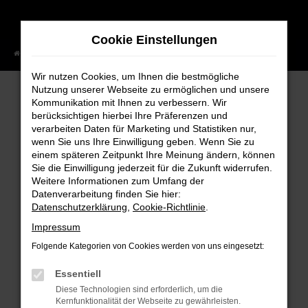
Zum
Hauptinhalt
Cookie Einstellungen
springen
Startseite
Fahrzeugangebote
Alle Fahrzeuge
Wir nutzen Cookies, um Ihnen die bestmögliche
Nutzung unserer Webseite zu ermöglichen und unsere
Kommunikation mit Ihnen zu verbessern. Wir
berücksichtigen hierbei Ihre Präferenzen und
FEHLER: NETWORK ERROR
verarbeiten Daten für Marketing und Statistiken nur,
wenn Sie uns Ihre Einwilligung geben. Wenn Sie zu
Beim Laden ist ein Fehler aufgetreten.
einem späteren Zeitpunkt Ihre Meinung ändern, können
Hier sind ein paar Tipps, die dir helfen können:
Sie die Einwilligung jederzeit für die Zukunft widerrufen.
Weitere Informationen zum Umfang der
Überprüfe deine Firewall und deine
Datenverarbeitung finden Sie hier:
Internetverbindung.
Datenschutzerklärung
,
Cookie-Richtlinie
.
Laden andere Webseiten, zum Beispiel
Impressum
deine Suchmaschine?
Folgende Kategorien von Cookies werden von uns eingesetzt:
Prüfe deine Browsererweiterungen.
Essentiell
Manche Erweiterungen, wie Werbeblocker,
Diese Technologien sind erforderlich, um die
können das Laden bestimmter Seiten
Kernfunktionalität der Webseite zu gewährleisten.