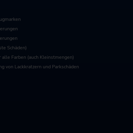
zeugmarken
ierungen
ierungen
nste Schäden)
r alle Farben (auch Kleinstmengen)
ng von Lackkratzern und Parkschäden