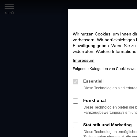
Zum
MENÜ
Hauptinhalt
springen
Wir nutzen Cookies, um Ihnen d
verbessern. Wir berücksichtigen 
Einwilligung geben. Wenn Sie zu 
widerrufen. Weitere Information
Impressum
Folgende Kategorien von Cookies werd
Essentiell
Diese Technologien sind erforde
Funktional
Diese Technologien bieten die b
Fahrzeugbewertungssystem und w
Statistik und Marketing
Diese Technologien ermöglichen