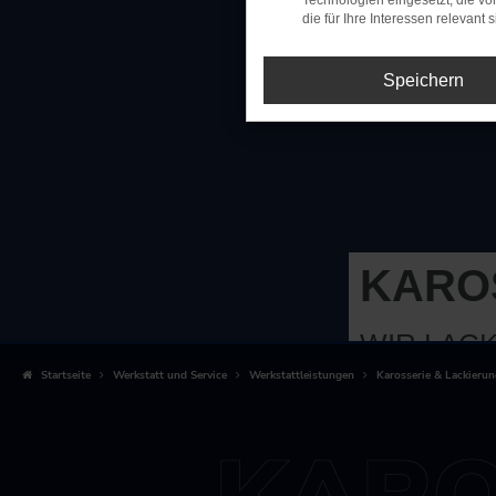
Technologien eingesetzt, die v
die für Ihre Interessen relevant s
Speichern
KARO
WIR LAC
Startseite
Werkstatt und Service
Werkstattleistungen
Karosserie & Lackieru