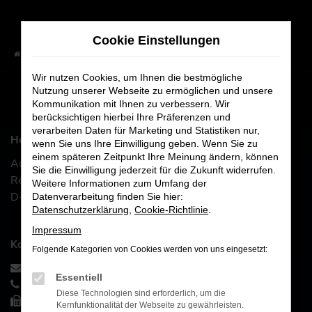
Zum
Hauptinhalt
Cookie Einstellungen
springen
Startseite
Impressum
Wir nutzen Cookies, um Ihnen die bestmögliche
Nutzung unserer Webseite zu ermöglichen und unsere
IMPRESSUM
Kommunikation mit Ihnen zu verbessern. Wir
berücksichtigen hierbei Ihre Präferenzen und
verarbeiten Daten für Marketing und Statistiken nur,
Herausgeber
wenn Sie uns Ihre Einwilligung geben. Wenn Sie zu
einem späteren Zeitpunkt Ihre Meinung ändern, können
Autowelt Weiden GmbH
Sie die Einwilligung jederzeit für die Zukunft widerrufen.
Regensburger Str. 50
Weitere Informationen zum Umfang der
D-92637 Weiden
Datenverarbeitung finden Sie hier:
Datenschutzerklärung
,
Cookie-Richtlinie
.
Impressum
Kommunikation:
Folgende Kategorien von Cookies werden von uns eingesetzt:
info@autowelt-weiden.de
Essentiell
+49-961-4703880
Diese Technologien sind erforderlich, um die
+49-961-47038820
Kernfunktionalität der Webseite zu gewährleisten.