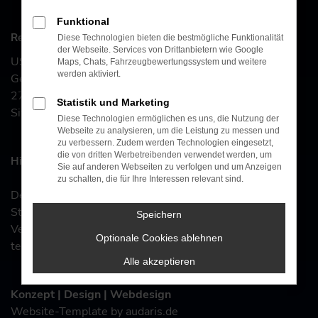
Funktional
Rechtliches:
Diese Technologien bieten die bestmögliche Funktionalität
der Webseite. Services von Drittanbietern wie Google
USt.-IdNr.: DE 234 495 600
Maps, Chats, Fahrzeugbewertungssystem und weitere
werden aktiviert.
Geschäftsführer: Josef Häusler
2773
Statistik und Marketing
Sitz der Gesellschaft: Weiden
Diese Technologien ermöglichen es uns, die Nutzung der
Webseite zu analysieren, um die Leistung zu messen und
zu verbessern. Zudem werden Technologien eingesetzt,
die von dritten Werbetreibenden verwendet werden, um
Hinweis gemäß § 36 Verbraucherstreitbeilegung:
Sie auf anderen Webseiten zu verfolgen und um Anzeigen
zu schalten, die für Ihre Interessen relevant sind.
Der Verkäufer/Auftragnehmer wird nicht an einem
Streitbeilegungsverfahren vor einer
Speichern
Verbraucherschlichtungsstelle im Sinne des VSBG
Optionale Cookies ablehnen
teilnehmen und ist hierzu auch nicht verpflichtet.
Alle akzeptieren
Konzept | Design | Webdesign
Website-Template by audaris.de