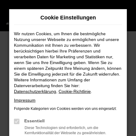
Zum
Hauptinhalt
Cookie Einstellungen
springen
Startseite
Fahrzeugangebote
Alle Fahrzeuge
Wir nutzen Cookies, um Ihnen die bestmögliche
Nutzung unserer Webseite zu ermöglichen und unsere
Kommunikation mit Ihnen zu verbessern. Wir
berücksichtigen hierbei Ihre Präferenzen und
FEHLER: NETWORK ERROR
verarbeiten Daten für Marketing und Statistiken nur,
wenn Sie uns Ihre Einwilligung geben. Wenn Sie zu
Beim Laden ist ein Fehler aufgetreten.
einem späteren Zeitpunkt Ihre Meinung ändern, können
Hier sind ein paar Tipps, die dir helfen können:
Sie die Einwilligung jederzeit für die Zukunft widerrufen.
Weitere Informationen zum Umfang der
Überprüfe deine Firewall und deine
Datenverarbeitung finden Sie hier:
Internetverbindung.
Datenschutzerklärung
,
Cookie-Richtlinie
.
Laden andere Webseiten, zum Beispiel
Impressum
deine Suchmaschine?
Folgende Kategorien von Cookies werden von uns eingesetzt:
Prüfe deine Browsererweiterungen.
Essentiell
Manche Erweiterungen, wie Werbeblocker,
Diese Technologien sind erforderlich, um die
können das Laden bestimmter Seiten
Kernfunktionalität der Webseite zu gewährleisten.