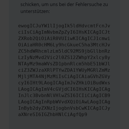
schicken, um uns bei der Fehlersuche zu
unterstützen:
ewogICJuYW1lIjogIk5ldHdvcmtFcnJv
ciIsCiAgImNvbmZpZyI6IHsKICAgICJt
ZXRob2QiOiAiR0VUIiwKICAgICJ1cmwi
OiAiaHR0cHM6Ly9hcGkueC5ha3MtcHJv
ZC5hdWRhcmlzLm5ldC92MS9jbGllbnRz
LzIyNzMvd2Vic2l0ZS12ZWhpY2xlcy8y
NTAyMz9maWVsZD1pbnRlcm5hbE51bWJl
ciZ3ZWJzaXRlPTYwZDA1YWUyMGRlZmMz
MjljMTA4NjMzMiIsCiAgICAiaGVhZGVy
cyI6IHt9LAogICAgImJvZHkiOiBudWxs
LAogICAgImV4cGVjdCI6IHsKICAgICAg
InJlc3BvbnNlVHlwZSI6ICIiCiAgICB9
LAogICAgInRpbWVvdXQiOiAwLAogICAg
InByb2dyZXNzIjogbnVsbCwKICAgICJy
aXNreSI6IGZhbHNlCiAgfQp9