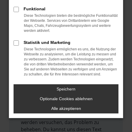
verhindern. Funktioniert die Seite in einem
anderen Browser oder in einem privaten
Funktional
Fenster?
Diese Technologien bieten die bestmögliche Funktionalität
der Webseite. Services von Drittanbietern wie Google
Starte dein Gerät neu.
Maps, Chats, Fahrzeugbewertungssystem und weitere
werden aktiviert.
Das kann manchmal helfen,
vorübergehende Probleme zu beheben.
Statistik und Marketing
Stelle sicher, dass dein Browser und dein
Diese Technologien ermöglichen es uns, die Nutzung der
Webseite zu analysieren, um die Leistung zu messen und
Betriebssystem auf dem neuesten Stand
zu verbessern. Zudem werden Technologien eingesetzt,
sind.
die von dritten Werbetreibenden verwendet werden, um
Veraltete Software birgt nicht nur ein
Sie auf anderen Webseiten zu verfolgen und um Anzeigen
zu schalten, die für Ihre Interessen relevant sind.
Sicherheitsrisiko, sondern kann auch dazu
führen, dass bestimmte Funktionen nicht
Speichern
mehr unterstützt werden.
Optionale Cookies ablehnen
Wende dich an den Webseitenbetreiber.
Wenn du alle oben genannten Schritte
Alle akzeptieren
versucht hast, kontaktiere uns bitte. Wir
werden versuchen, das Problem zu
beheben. Du kannst uns diesen Text